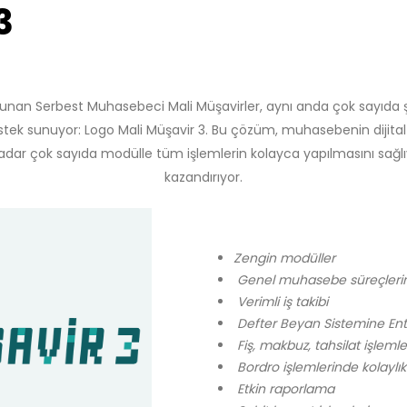
3
nan Serbest Muhasebeci Mali Müşavirler, aynı anda çok sayıda şir
ir destek sunuyor: Logo Mali Müşavir 3. Bu çözüm, muhasebenin di
dar çok sayıda modülle tüm işlemlerin kolayca yapılmasını sağlı
kazandırıyor.
Zengin modüller
Genel muhasebe süreçleri
Verimli iş takibi
Defter Beyan Sistemine En
Fiş, makbuz, tahsilat işlemle
Bordro işlemlerinde kolaylık
Etkin raporlama