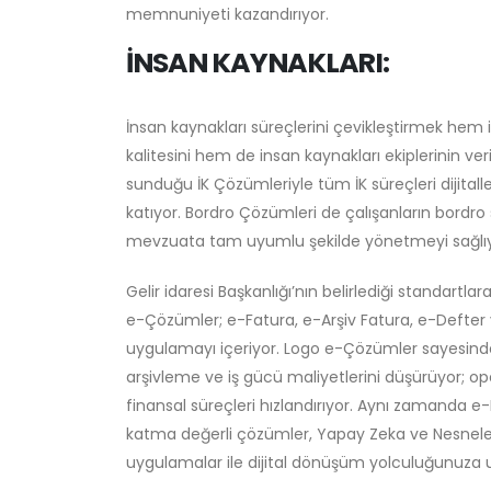
memnuniyeti kazandırıyor.
İNSAN KAYNAKLARI:
İnsan kaynakları süreçlerini çevikleştirmek hem
kalitesini hem de insan kaynakları ekiplerinin verim
sunduğu İK Çözümleriyle tüm İK süreçleri dijitall
katıyor. Bordro Çözümleri de çalışanların bordro 
mevzuata tam uyumlu şekilde yönetmeyi sağlıy
Gelir idaresi Başkanlığı’nın belirlediği standartla
e-Çözümler; e-Fatura, e-Arşiv Fatura, e-Defter ve
uygulamayı içeriyor. Logo e-Çözümler sayesinde 
arşivleme ve iş gücü maliyetlerini düşürüyor; op
finansal süreçleri hızlandırıyor. Aynı zamanda e
katma değerli çözümler, Yapay Zeka ve Nesneleri
uygulamalar ile dijital dönüşüm yolculuğunuza u