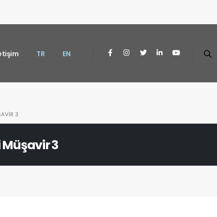
letişim
TR
EN
AVIR 3
 Müşavir 3