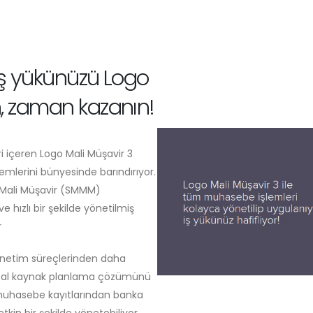
iş yükünüzü Logo
n, zaman kazanın!
ri içeren Logo Mali Müşavir 3
lerini bünyesinde barındırıyor.
Mali Müşavir (SMMM)
 hızlı bir şekilde yönetilmiş
r
önetim süreçlerinden daha
umsal kaynak planlama çözümünü
 muhasebe kayıtlarından banka
tkin bir şekilde yönetebiliyor.