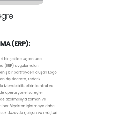
egre
MA (ERP):
ezi bir şekilde uçtan uca
a (ERP) uygulamaları,
 Geniş bir portföyden oluşan Logo
 dış ticarete, tedarik
zlenebilirlik, etkin kontrol ve
erde operasyonel süreçler
çüde azalmasıyla zaman ve
ri her ölçekten işletmeye daha
yüksek düzeyde çalışan ve müşteri