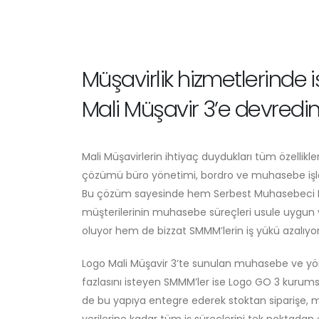
Müşavirlik hizmetlerinde 
Mali Müşavir 3’e devredi
Mali Müşavirlerin ihtiyaç duydukları tüm özellikle
çözümü büro yönetimi, bordro ve muhasebe işlem
Bu çözüm sayesinde hem Serbest Muhasebeci 
müşterilerinin muhasebe süreçleri usule uygun ve
oluyor hem de bizzat SMMM’lerin iş yükü azalıyo
Logo Mali Müşavir 3’te sunulan muhasebe ve y
fazlasını isteyen SMMM’ler ise Logo GO 3 kur
de bu yapıya entegre ederek stoktan siparişe,
verilerine kadar tüm iş süreçlerini tek noktadan e