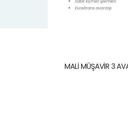
Sabit kıymet işlemleri
Exceltrans avantajı
MALI MÜŞAVIR 3 AV