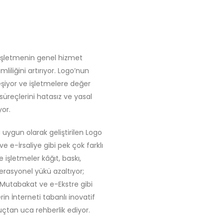
 işletmenin genel hizmet
liliğini artırıyor. Logo’nun
eşiyor ve işletmelere değer
süreçlerini hatasız ve yasal
or.
ra uygun olarak geliştirilen Logo
 e-İrsaliye gibi pek çok farklı
işletmeler kâğıt, baskı,
erasyonel yükü azaltıyor;
-Mutabakat ve e-Ekstre gibi
n İnterneti tabanlı inovatif
çtan uca rehberlik ediyor.