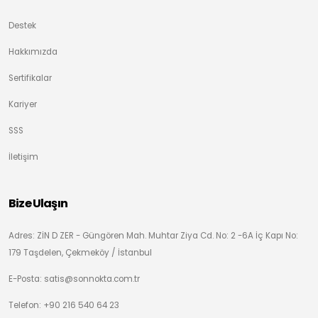
Destek
Hakkımızda
Sertifikalar
Kariyer
SSS
İletişim
Bize Ulaşın
Adres: ZİN D ZER - Güngören Mah. Muhtar Ziya Cd. No: 2 -6A İç Kapı No:
179 Taşdelen, Çekmeköy / İstanbul
E-Posta: satis@sonnokta.com.tr
Telefon: +90 216 540 64 23