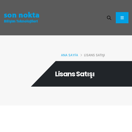
ANA SAYFA
LISANS SATIŞI
Lisans Satışı