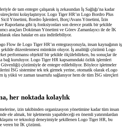
riyle de tam entegre çalışarak iş zekasından İş Sağlığı’na kadar
 süreçlerini kolaylaştırıyor. Logo Tiger HR’ın Logo Bordro Plus
Sicil Yönetimi, Bordro İşlemleri, Borç/Avans Yönetimi, İzin
 Raporlama gibi iş fonksiyonları son derece pratik bir şekilde
rdımcı araçları Doküman Yönetimi ve Görev Zamanlayıcı ile de İK
arak olası hatalar en aza indirilebiliyor.
 Logo Flow ile Logo Tiger HR’ın entegrasyonuyla, insan kaynağının iş
cek şekilde düzenlenmesi mümkün oluyor. İş analitiği çözümü Logo
ket performansı objektif bir şekilde ölçülebilirken, bu sonuçlar ile
nda bağ kuruluyor. Logo Tiger HR kapsamındaki özlük işlemleri
Güvenliği) çözümüyle de entegre edilebiliyor. Böylece işletmeler
erini İSG sistemine tek tek girmek yerine, otomatik olarak eLogo
m iş yükü ve zaman tasarrufu sağlanıyor hem de tüm İSG süreçleri
a, her noktada kolaylık
melerine, izin takibinden organizasyon yönetimine kadar tüm insan
linde ele almak, bir işletmenin yapabileceği en önemli yatırımlardan
klaşımı ve teknoloji deneyimiyle şekillenen Logo Tiger HR, bu
lde veren bir İK çözümü.