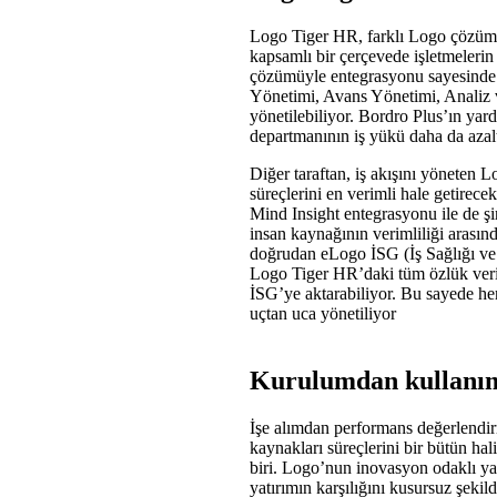
Logo Tiger HR, farklı Logo çözümle
kapsamlı bir çerçevede işletmelerin
çözümüyle entegrasyonu sayesinde 
Yönetimi, Avans Yönetimi, Analiz ve
yönetilebiliyor. Bordro Plus’ın ya
departmanının iş yükü daha da azaltıl
Diğer taraftan, iş akışını yöneten
süreçlerini en verimli hale getire
Mind Insight entegrasyonu ile de şir
insan kaynağının verimliliği arası
doğrudan eLogo İSG (İş Sağlığı ve 
Logo Tiger HR’daki tüm özlük veril
İSG’ye aktarabiliyor. Bu sayede he
uçtan uca yönetiliyor
Kurulumdan kullanım
İşe alımdan performans değerlendir
kaynakları süreçlerini bir bütün ha
biri. Logo’nun inovasyon odaklı ya
yatırımın karşılığını kusursuz şeki