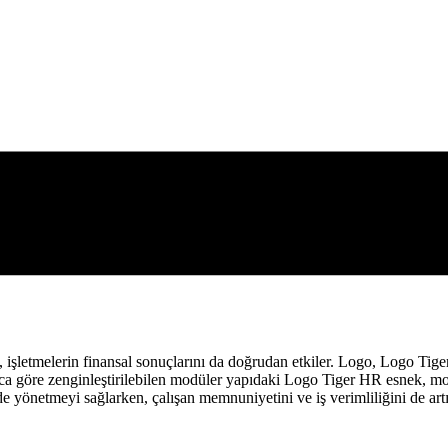
, işletmelerin finansal sonuçlarını da doğrudan etkiler. Logo, Logo Tige
yaca göre zenginleştirilebilen modüler yapıdaki Logo Tiger HR esnek, mo
de yönetmeyi sağlarken, çalışan memnuniyetini ve iş verimliliğini de artı