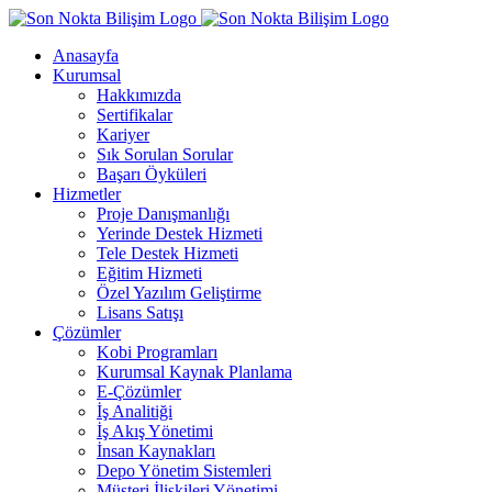
Anasayfa
Kurumsal
Hakkımızda
Sertifikalar
Kariyer
Sık Sorulan Sorular
Başarı Öyküleri
Hizmetler
Proje Danışmanlığı
Yerinde Destek Hizmeti
Tele Destek Hizmeti
Eğitim Hizmeti
Özel Yazılım Geliştirme
Lisans Satışı
Çözümler
Kobi Programları
Kurumsal Kaynak Planlama
E-Çözümler
İş Analitiği
İş Akış Yönetimi
İnsan Kaynakları
Depo Yönetim Sistemleri
Müşteri İlişkileri Yönetimi