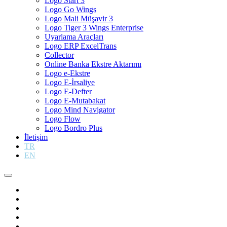
Logo Start 3
Logo Go Wings
Logo Mali Müşavir 3
Logo Tiger 3 Wings Enterprise
Uyarlama Araçları
Logo ERP ExcelTrans
Collector
Online Banka Ekstre Aktarımı
Logo e-Ekstre
Logo E-İrsaliye
Logo E-Defter
Logo E-Mutabakat
Logo Mind Navigator
Logo Flow
Logo Bordro Plus
İletişim
TR
EN