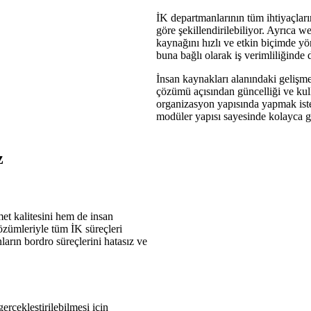
İK departmanlarının tüm ihtiyaçlar
göre şekillendirilebiliyor. Ayrıca w
kaynağını hızlı ve etkin biçimde y
buna bağlı olarak iş verimliliğinde 
İnsan kaynakları alanındaki gelişme
çözümü açısından güncelliği ve kulla
organizasyon yapısında yapmak iste
modüler yapısı sayesinde kolayca ger
z
et kalitesini hem de insan
özümleriyle tüm İK süreçleri
ların bordro süreçlerini hatasız ve
erçekleştirilebilmesi için